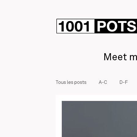
Meet mo
Tous les posts
A-C
D-F