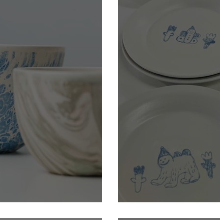
que
Audrey Levass