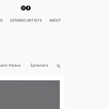
TS
CERAMIC ARTISTS
ABOUT
ssant-Relève
Éphémère