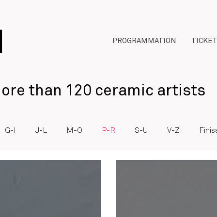
PROGRAMMATION
TICKE
re than 120 ceramic artists
G-I
J-L
M-O
P-R
S-U
V-Z
Fini