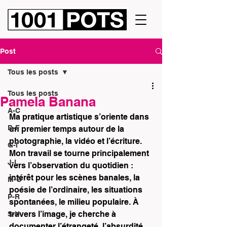
Post
Tous les posts
Tous les posts
Pamela Banana
A-C
Ma pratique artistique s’oriente dans 
D-F
un premier temps autour de la 
photographie, la vidéo et l’écriture. 
G-I
Mon travail se tourne principalement 
J-L
vers l’observation du quotidien : 
intérêt pour les scènes banales, la 
M-O
poésie de l’ordinaire, les situations 
P-R
spontanées, le milieu populaire. À 
travers l’image, je cherche à 
S-U
documenter l’étrangeté, l’absurdité 