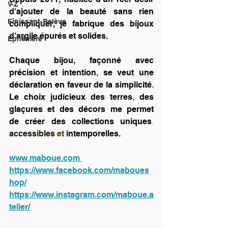
V-Z
d'ajouter de la beauté sans rien 
Finissant-Relève
compliquer, je fabrique des bijoux 
d’argile épurés et solides.
Éphémère
Chaque bijou, façonné avec 
précision et intention
, 
se 
veut une 
déclaration en faveur 
de 
la simplicité
. 
Le choix judicieux 
des terres
, 
des 
glaçures 
et 
des 
décors me permet 
de 
créer 
des 
collections 
uniques
, 
accessibles 
et 
intemporelles.
www.maboue.com
https://www.facebook.com/maboues
hop/
https://www.instagram.com/maboue.a
telier/