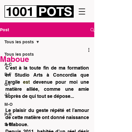
Post
Tous les posts
Tous les posts
Maboue
A-C
C'est à la 
toute 
fin 
de ma formation 
D-F
en Studio Arts à Concordia que 
l'argile 
est 
devenue pour moi une 
G-I
matière alliée, comme une amie 
J-L
auprès de qui tout se dépose... 
M-O
Le plaisir du geste répété et l’amour 
P-R
de cette matière ont donné naissance 
à Maboue.
S-U
Depuis 2011, habitée d’un réel désir 