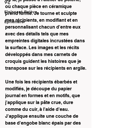
V-Z
où chaque pièce en céramique 
Finissant-Relève
prend forme. Je tourne et sculpte 
mes récipients, en modifiant et en 
Éphémère
personnalisant chacun d'entre eux 
avec des détails tels que mes 
empreintes digitales incrustées dans 
la surface. Les images et les récits 
développés dans mes carnets de 
croquis guident les histoires que je 
transpose sur les récipients en argile.
Une fois les récipients ébarbés et 
modifiés, je découpe du papier 
journal en formes et en motifs, que 
j'applique sur la pâte crue, dure 
comme du cuir, à l'aide d'eau. 
J'applique ensuite une couche de 
base d'engobe blanc épais par des 