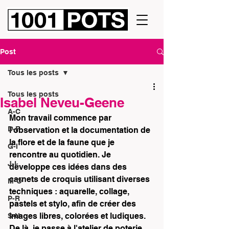
Post
Tous les posts
Tous les posts
Isabel Neveu-Geene
A-C
Mon travail commence par 
D-F
l'observation et la documentation de 
la flore et de la faune que je 
G-I
rencontre au quotidien. Je 
J-L
développe ces idées dans des 
carnets de croquis utilisant diverses 
M-O
techniques : aquarelle, collage, 
P-R
pastels et stylo, afin de créer des 
images libres, colorées et ludiques. 
S-U
De là, je passe à l'atelier de poterie, 