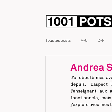
Tous les posts
A-C
D-F
Éphémère
Andrea S
J’ai débuté mes av
depuis.  L’aspect 
l’enseignant aux 
fonctionnels, mais
j’explore avec mes b