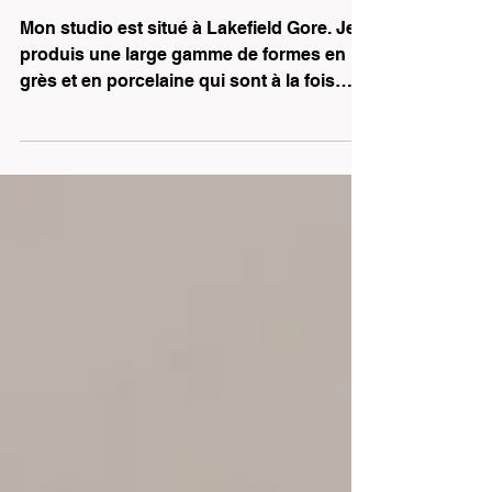
Joan Scott
Mon studio est situé à Lakefield Gore. Je
produis une large gamme de formes en
grès et en porcelaine qui sont à la fois
fonctionnelles et sculpturales par nature.
Je puise mon énergie créatrice dans la
paix et la tranquillité de l'environnement,
qui se reflètent dans les couleurs et les
textures de mon travail. Je travaille
également par cycles de moulage, de
construction manuelle et de cuisson de
petits groupes de récipients apparentés.
Cela me permet d'explorer le développe