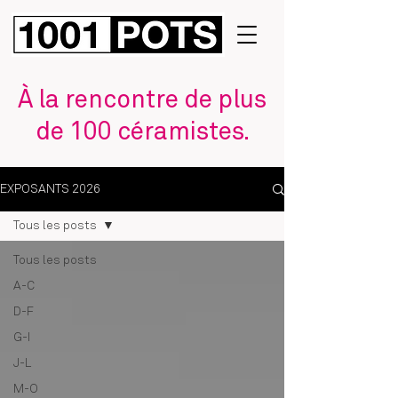
À la rencontre de plus
de 100 céramistes.
EXPOSANTS 2026
Tous les posts
Tous les posts
A-C
D-F
G-I
J-L
M-O