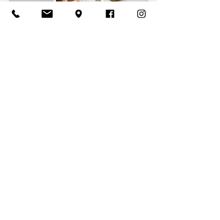
J-L
Finissant-Relève
Voir tout
Posts récents