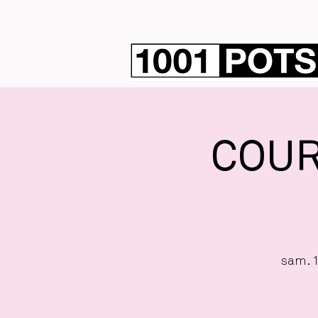
COURS
sam. 